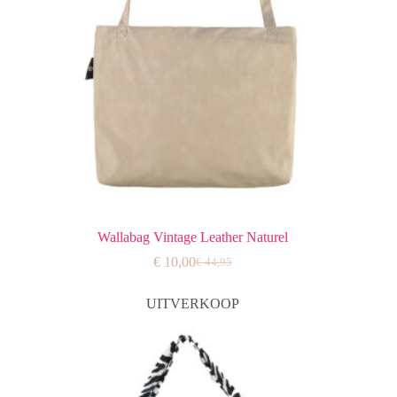
Wallabag Vintage Leather Naturel
€
10,00
€
44,95
Oorspronkelijke
Huidige
prijs
prijs
was:
is:
UITVERKOOP
€ 44,95.
€ 10,00.