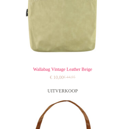
Wallabag Vintage Leather Beige
€
10,00
€
44,95
Oorspronkelijke
Huidige
prijs
prijs
was:
is:
UITVERKOOP
€ 44,95.
€ 10,00.