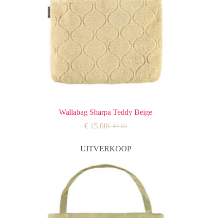
Wallabag Sharpa Teddy Beige
€
15,00
€
44,95
Oorspronkelijke
Huidige
prijs
prijs
was:
is:
UITVERKOOP
€ 44,95.
€ 15,00.