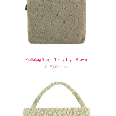
Wallabag Sharpa Teddy Light Brown
€
15,00
€
44,95
Oorspronkelijke
Huidige
prijs
prijs
was:
is:
€ 44,95.
€ 15,00.