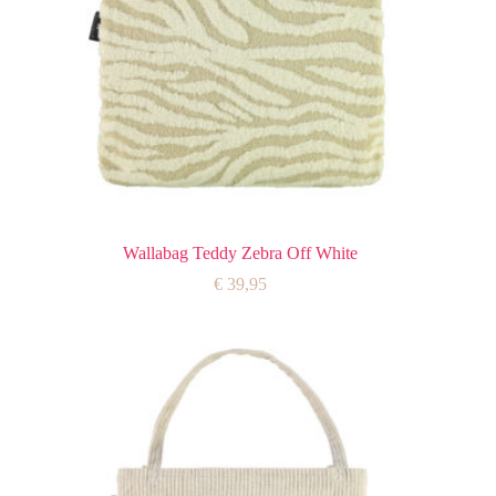
Wallabag Teddy Zebra Off White
€
39,95