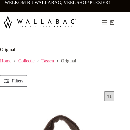
Ga
WELKOM BIJ WALLABAG, VEEL SHOP PLEZIER!
naar
de
inhoud
Winkelwa
Original
Home
Collectie
Tassen
Original
Filters