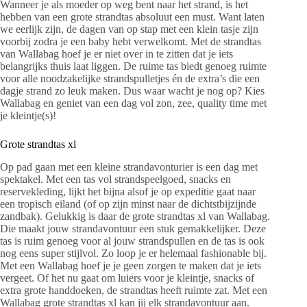
Wanneer je als moeder op weg bent naar het strand, is het
hebben van een grote strandtas absoluut een must. Want laten
we eerlijk zijn, de dagen van op stap met een klein tasje zijn
voorbij zodra je een baby hebt verwelkomt. Met de strandtas
van Wallabag hoef je er niet over in te zitten dat je iets
belangrijks thuis laat liggen. De ruime tas biedt genoeg ruimte
voor alle noodzakelijke strandspulletjes én de extra’s die een
dagje strand zo leuk maken. Dus waar wacht je nog op? Kies
Wallabag en geniet van een dag vol zon, zee, quality time met
je kleintje(s)!
Grote strandtas xl
Op pad gaan met een kleine strandavonturier is een dag met
spektakel. Met een tas vol strandspeelgoed, snacks en
reservekleding, lijkt het bijna alsof je op expeditie gaat naar
een tropisch eiland (of op zijn minst naar de dichtstbijzijnde
zandbak). Gelukkig is daar de grote strandtas xl van Wallabag.
Die maakt jouw strandavontuur een stuk gemakkelijker. Deze
tas is ruim genoeg voor al jouw strandspullen en de tas is ook
nog eens super stijlvol. Zo loop je er helemaal fashionable bij.
Met een Wallabag hoef je je geen zorgen te maken dat je iets
vergeet. Of het nu gaat om luiers voor je kleintje, snacks of
extra grote handdoeken, de strandtas heeft ruimte zat. Met een
Wallabag grote strandtas xl kan jij elk strandavontuur aan.