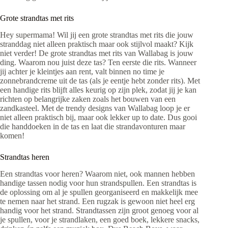
Grote strandtas met rits
Hey supermama! Wil jij een grote strandtas met rits die jouw
stranddag niet alleen praktisch maar ook stijlvol maakt? Kijk
niet verder! De grote strandtas met rits van Wallabag is jouw
ding. Waarom nou juist deze tas? Ten eerste die rits. Wanneer
jij achter je kleintjes aan rent, valt binnen no time je
zonnebrandcreme uit de tas (als je eentje hebt zonder rits). Met
een handige rits blijft alles keurig op zijn plek, zodat jij je kan
richten op belangrijke zaken zoals het bouwen van een
zandkasteel. Met de trendy designs van Wallabag loop je er
niet alleen praktisch bij, maar ook lekker up to date. Dus gooi
die handdoeken in de tas en laat die strandavonturen maar
komen!
Strandtas heren
Een strandtas voor heren? Waarom niet, ook mannen hebben
handige tassen nodig voor hun strandspullen. Een strandtas is
de oplossing om al je spullen georganiseerd en makkelijk mee
te nemen naar het strand. Een rugzak is gewoon niet heel erg
handig voor het strand. Strandtassen zijn groot genoeg voor al
je spullen, voor je strandlaken, een goed boek, lekkere snacks,