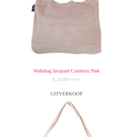
Wallabag Jacquard Corduroy Pink
€
10,00
€
39,95
Oorspronkelijke
Huidige
prijs
prijs
was:
is:
UITVERKOOP
€ 39,95.
€ 10,00.