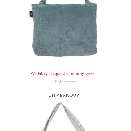
Wallabag Jacquard Corduroy Green
€
10,00
€
39,95
Oorspronkelijke
Huidige
prijs
prijs
was:
is:
UITVERKOOP
€ 39,95.
€ 10,00.