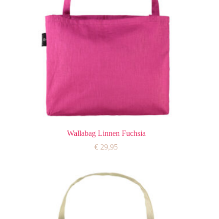
Wallabag Linnen Fuchsia
€
29,95