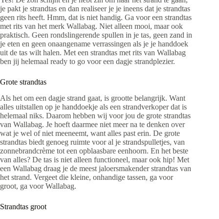
je pakt je strandtas en dan realiseer je je ineens dat je strandtas
geen rits heeft. Hmm, dat is niet handig. Ga voor een strandtas
met rits van het merk Wallabag. Niet alleen mooi, maar ook
praktisch. Geen rondslingerende spullen in je tas, geen zand in
je eten en geen onaangename verrassingen als je je handdoek
uit de tas wilt halen. Met een strandtas met rits van Wallabag
ben jij helemaal ready to go voor een dagje strandplezier.
Grote strandtas
Als het om een dagje strand gaat, is grootte belangrijk. Want
alles uitstallen op je handdoekje als een strandverkoper dat is
helemaal niks. Daarom hebben wij voor jou de grote strandtas
van Wallabag. Je hoeft daarmee niet meer na te denken over
wat je wel of niet meeneemt, want alles past erin. De grote
strandtas biedt genoeg ruimte voor al je strandspulletjes, van
zonnebrandcrème tot een opblaasbare eenhoorn. En het beste
van alles? De tas is niet alleen functioneel, maar ook hip! Met
een Wallabag draag je de meest jaloersmakender strandtas van
het strand. Vergeet die kleine, onhandige tassen, ga voor
groot, ga voor Wallabag.
Strandtas groot