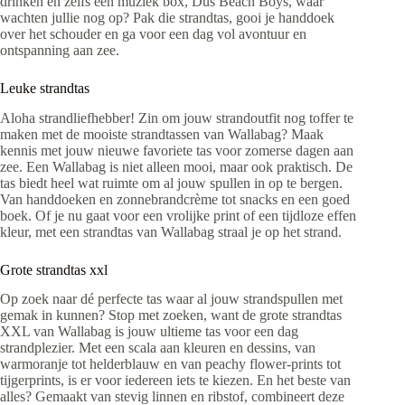
drinken én zelfs een muziek box, Dus Beach Boys, waar
wachten jullie nog op? Pak die strandtas, gooi je handdoek
over het schouder en ga voor een dag vol avontuur en
ontspanning aan zee.
Leuke strandtas
Aloha strandliefhebber! Zin om jouw strandoutfit nog toffer te
maken met de mooiste strandtassen van Wallabag? Maak
kennis met jouw nieuwe favoriete tas voor zomerse dagen aan
zee. Een Wallabag is niet alleen mooi, maar ook praktisch. De
tas biedt heel wat ruimte om al jouw spullen in op te bergen.
Van handdoeken en zonnebrandcrème tot snacks en een goed
boek. Of je nu gaat voor een vrolijke print of een tijdloze effen
kleur, met een strandtas van Wallabag straal je op het strand.
Grote strandtas xxl
Op zoek naar dé perfecte tas waar al jouw strandspullen met
gemak in kunnen? Stop met zoeken, want de grote strandtas
XXL van Wallabag is jouw ultieme tas voor een dag
strandplezier. Met een scala aan kleuren en dessins, van
warmoranje tot helderblauw en van peachy flower-prints tot
tijgerprints, is er voor iedereen iets te kiezen. En het beste van
alles? Gemaakt van stevig linnen en ribstof, combineert deze