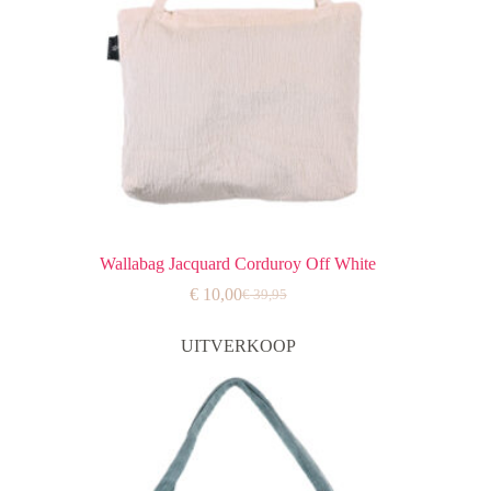
Wallabag Jacquard Corduroy Off White
€
10,00
€
39,95
Oorspronkelijke
Huidige
prijs
prijs
was:
is:
UITVERKOOP
€ 39,95.
€ 10,00.