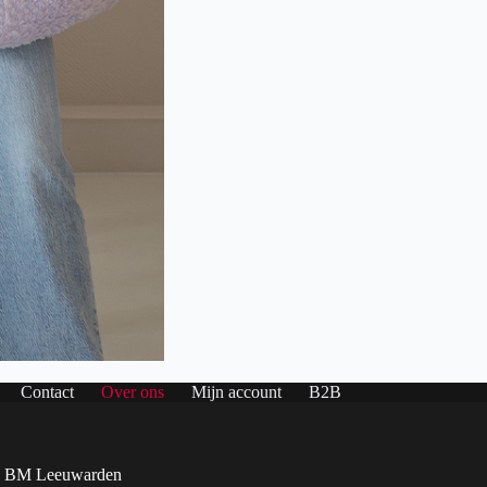
Contact
Over ons
Mijn account
B2B
4 BM Leeuwarden