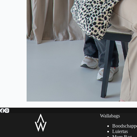
Wallabags
Boodschapp
Luiertas
Mom Bag