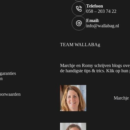
Telefoon
058 – 203 74 22
Email:
info@wallabag.nl
TEAM WALLABAg
Marchje en Romy schrijven blogs over
de handigste tips & trics. Klik op hun 
garanties
en
oorwaarden
Marchje