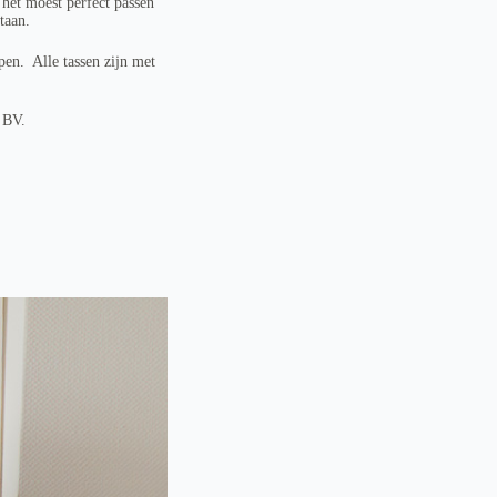
 het moest perfect passen
taan.
pen. Alle tassen zijn met
 BV.