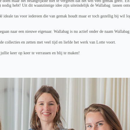
e doen máár het belangrijkste niet te vergeten dat het wel veel gemak geeft. En
nodig hebt! Uit dit waanzinnige idee zijn uiteindelijk de Wallabag tassen onts
dé ideale tas voor iedereen die van gemak houdt maar er toch gezellig bij wil lo
egaan naar een nieuwe eigenaar. Wallabag is nu actief onder de naam Wallabag
collecties en zetten met veel tijd en liefde het werk van Lotte voort.
ullie keer op keer te verrassen en blij te maken!