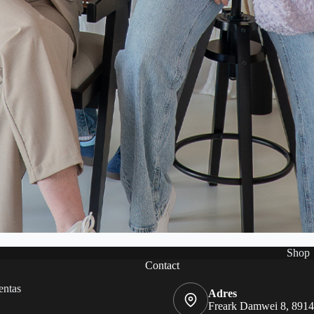
Shop
Contact
entas
Adres
Freark Damwei 8, 891