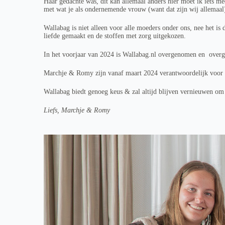
Haar gedachte was, dit kan allemaal anders hier moet ik iets me
met wat je als ondernemende vrouw (want dat zijn wij allemaal) 
Wallabag is niet alleen voor alle moeders onder ons, nee het is 
liefde gemaakt en de stoffen met zorg uitgekozen.
In het voorjaar van 2024 is Wallabag.nl overgenomen en overg
Marchje & Romy zijn vanaf maart 2024 verantwoordelijk voor de 
Wallabag biedt genoeg keus & zal altijd blijven vernieuwen om j
Liefs, Marchje & Romy