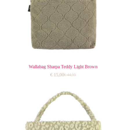
Wallabag Sharpa Teddy Light Brown
€
15,00
€
44,95
Oorspronkelijke
Huidige
prijs
prijs
was:
is:
€ 44,95.
€ 15,00.