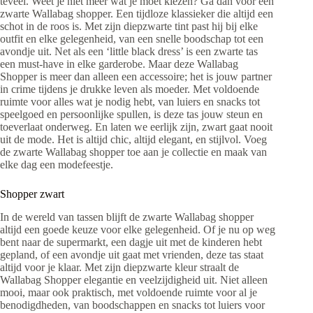
teveel. Weet je niet meer wat je moet kiezen? Ga dan voor een
zwarte Wallabag shopper. Een tijdloze klassieker die altijd een
schot in de roos is. Met zijn diepzwarte tint past hij bij elke
outfit en elke gelegenheid, van een snelle boodschap tot een
avondje uit. Net als een ‘little black dress’ is een zwarte tas
een must-have in elke garderobe. Maar deze Wallabag
Shopper is meer dan alleen een accessoire; het is jouw partner
in crime tijdens je drukke leven als moeder. Met voldoende
ruimte voor alles wat je nodig hebt, van luiers en snacks tot
speelgoed en persoonlijke spullen, is deze tas jouw steun en
toeverlaat onderweg. En laten we eerlijk zijn, zwart gaat nooit
uit de mode. Het is altijd chic, altijd elegant, en stijlvol. Voeg
de zwarte Wallabag shopper toe aan je collectie en maak van
elke dag een modefeestje.
Shopper zwart
In de wereld van tassen blijft de zwarte Wallabag shopper
altijd een goede keuze voor elke gelegenheid. Of je nu op weg
bent naar de supermarkt, een dagje uit met de kinderen hebt
gepland, of een avondje uit gaat met vrienden, deze tas staat
altijd voor je klaar. Met zijn diepzwarte kleur straalt de
Wallabag Shopper elegantie en veelzijdigheid uit. Niet alleen
mooi, maar ook praktisch, met voldoende ruimte voor al je
benodigdheden, van boodschappen en snacks tot luiers voor