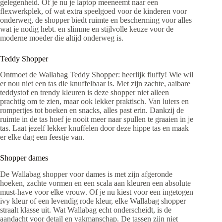
gelegenheid. Of je nu je laptop meeneemt naar een
flexwerkplek, of wat extra speelgoed voor de kinderen voor
onderweg, de shopper biedt ruimte en bescherming voor alles
wat je nodig hebt. en slimme en stijlvolle keuze voor de
moderne moeder die altijd onderweg is.
Teddy Shopper
Ontmoet de Wallabag Teddy Shopper: heerlijk fluffy! Wie wil
er nou niet een tas die knuffelbaar is. Met zijn zachte, aaibare
teddystof en trendy kleuren is deze shopper niet alleen
prachtig om te zien, maar ook lekker praktisch. Van luiers en
rompertjes tot boeken en snacks, alles past erin. Dankzij de
ruimte in de tas hoef je nooit meer naar spullen te graaien in je
tas. Laat jezelf lekker knuffelen door deze hippe tas en maak
er elke dag een feestje van.
Shopper dames
De Wallabag shopper voor dames is met zijn afgeronde
hoeken, zachte vormen en een scala aan kleuren een absolute
must-have voor elke vrouw. Of je nu kiest voor een ingetogen
ivy kleur of een levendig rode kleur, elke Wallabag shopper
straalt klasse uit. Wat Wallabag echt onderscheidt, is de
aandacht voor detail en vakmanschap. De tassen zijn niet