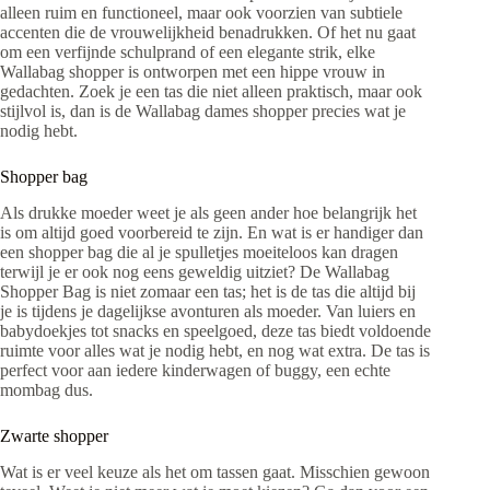
alleen ruim en functioneel, maar ook voorzien van subtiele
accenten die de vrouwelijkheid benadrukken. Of het nu gaat
om een verfijnde schulprand of een elegante strik, elke
Wallabag shopper is ontworpen met een hippe vrouw in
gedachten. Zoek je een tas die niet alleen praktisch, maar ook
stijlvol is, dan is de Wallabag dames shopper precies wat je
nodig hebt.
Shopper bag
Als drukke moeder weet je als geen ander hoe belangrijk het
is om altijd goed voorbereid te zijn. En wat is er handiger dan
een shopper bag die al je spulletjes moeiteloos kan dragen
terwijl je er ook nog eens geweldig uitziet? De Wallabag
Shopper Bag is niet zomaar een tas; het is de tas die altijd bij
je is tijdens je dagelijkse avonturen als moeder. Van luiers en
babydoekjes tot snacks en speelgoed, deze tas biedt voldoende
ruimte voor alles wat je nodig hebt, en nog wat extra. De tas is
perfect voor aan iedere kinderwagen of buggy, een echte
mombag dus.
Zwarte shopper
Wat is er veel keuze als het om tassen gaat. Misschien gewoon