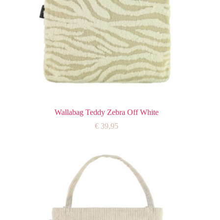
Wallabag Teddy Zebra Off White
€
39,95