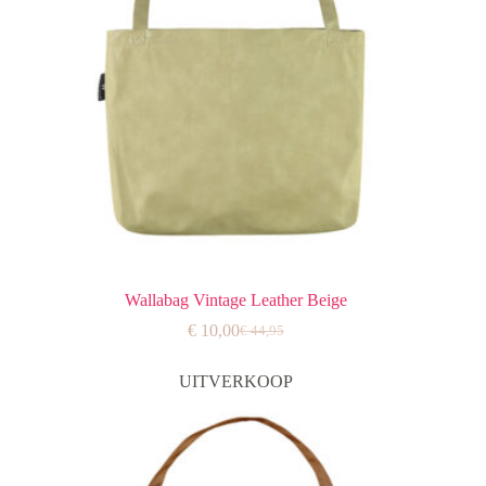
Wallabag Vintage Leather Beige
€
10,00
€
44,95
Oorspronkelijke
Huidige
prijs
prijs
was:
is:
UITVERKOOP
€ 44,95.
€ 10,00.