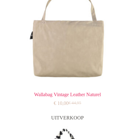
Wallabag Vintage Leather Naturel
€
10,00
€
44,95
Oorspronkelijke
Huidige
prijs
prijs
was:
is:
UITVERKOOP
€ 44,95.
€ 10,00.