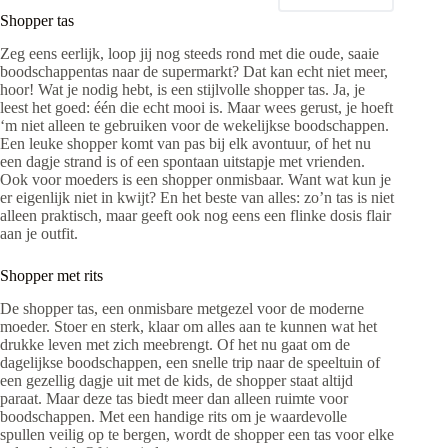
Shopper tas
Zeg eens eerlijk, loop jij nog steeds rond met die oude, saaie
boodschappentas naar de supermarkt? Dat kan echt niet meer,
hoor! Wat je nodig hebt, is een stijlvolle shopper tas. Ja, je
leest het goed: één die echt mooi is. Maar wees gerust, je hoeft
‘m niet alleen te gebruiken voor de wekelijkse boodschappen.
Een leuke shopper komt van pas bij elk avontuur, of het nu
een dagje strand is of een spontaan uitstapje met vrienden.
Ook voor moeders is een shopper onmisbaar. Want wat kun je
er eigenlijk niet in kwijt? En het beste van alles: zo’n tas is niet
alleen praktisch, maar geeft ook nog eens een flinke dosis flair
aan je outfit.
Shopper met rits
De shopper tas, een onmisbare metgezel voor de moderne
moeder. Stoer en sterk, klaar om alles aan te kunnen wat het
drukke leven met zich meebrengt. Of het nu gaat om de
dagelijkse boodschappen, een snelle trip naar de speeltuin of
een gezellig dagje uit met de kids, de shopper staat altijd
paraat. Maar deze tas biedt meer dan alleen ruimte voor
boodschappen. Met een handige rits om je waardevolle
spullen veilig op te bergen, wordt de shopper een tas voor elke