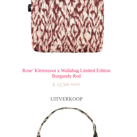
Rose’ Klerenzooi x Wallabag Limited Edition
Burgundy Red
€
12,50
€
44,95
Oorspronkelijke
Huidige
prijs
prijs
was:
is:
UITVERKOOP
€ 44,95.
€ 12,50.