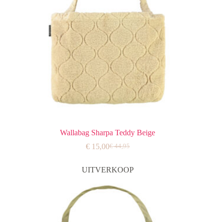
Wallabag Sharpa Teddy Beige
€
15,00
€
44,95
Oorspronkelijke
Huidige
prijs
prijs
was:
is:
UITVERKOOP
€ 44,95.
€ 15,00.