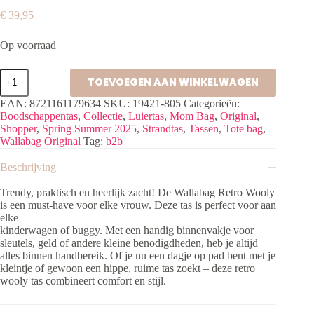
€
39,95
Op voorraad
Wallabag
TOEVOEGEN AAN WINKELWAGEN
Retro
Wooly
EAN:
8721161179634
SKU:
19421-805
Categorieën:
Purple
Boodschappentas
,
Collectie
,
Luiertas
,
Mom Bag
,
Original
,
Orange
Shopper
,
Spring Summer 2025
,
Strandtas
,
Tassen
,
Tote bag
,
aantal
Wallabag Original
Tag:
b2b
Beschrijving
Trendy, praktisch en heerlijk zacht! De Wallabag Retro Wooly
is een must-have voor elke vrouw. Deze tas is perfect voor aan
elke
kinderwagen of buggy. Met een handig binnenvakje voor
sleutels, geld of andere kleine benodigdheden, heb je altijd
alles binnen handbereik. Of je nu een dagje op pad bent met je
kleintje of gewoon een hippe, ruime tas zoekt – deze retro
wooly tas combineert comfort en stijl.