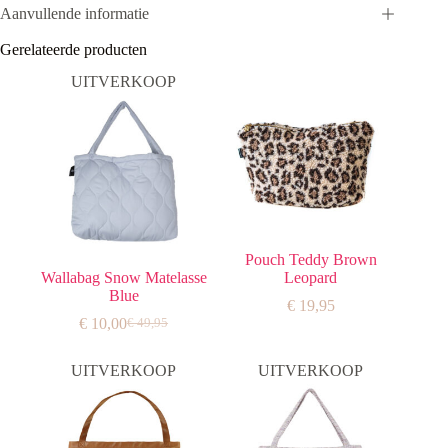
Aanvullende informatie
Gerelateerde producten
UITVERKOOP
Pouch Teddy Brown
Wallabag Snow Matelasse
Leopard
Blue
€
19,95
€
10,00
€
49,95
Oorspronkelijke
Huidige
prijs
prijs
was:
is:
UITVERKOOP
UITVERKOOP
€ 49,95.
€ 10,00.