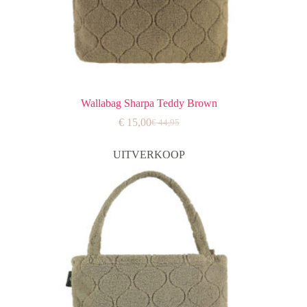
Wallabag Sharpa Teddy Brown
€
15,00
€
44,95
Oorspronkelijke
Huidige
prijs
prijs
was:
is:
UITVERKOOP
€ 44,95.
€ 15,00.