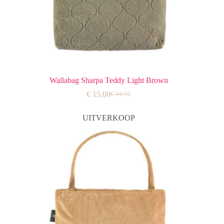
Wallabag Sharpa Teddy Light Brown
€
15,00
€
44,95
Oorspronkelijke
Huidige
prijs
prijs
was:
is:
UITVERKOOP
€ 44,95.
€ 15,00.