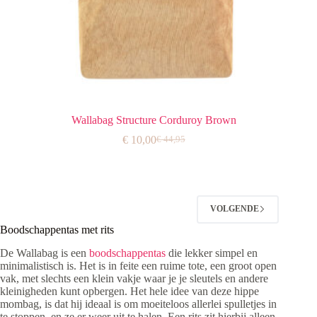
Wallabag Structure Corduroy Brown
€
10,00
€
44,95
Oorspronkelijke
Huidige
prijs
prijs
was:
is:
€ 44,95.
€ 10,00.
VOLGENDE
Boodschappentas met rits
De Wallabag is een
boodschappentas
die lekker simpel en
minimalistisch is. Het is in feite een ruime tote, een groot open
vak, met slechts een klein vakje waar je je sleutels en andere
kleinigheden kunt opbergen. Het hele idee van deze hippe
mombag, is dat hij ideaal is om moeiteloos allerlei spulletjes in
te stoppen, en ze er weer uit te halen. Een rits zit hierbij alleen