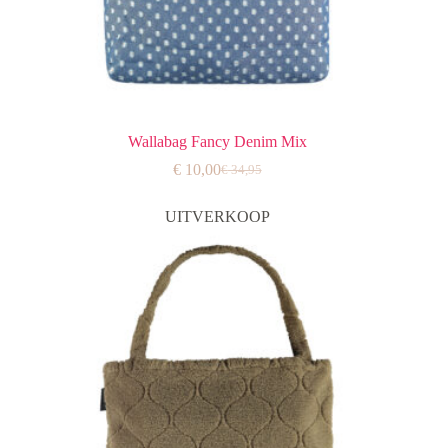
Wallabag Fancy Denim Mix
€
10,00
€
34,95
Oorspronkelijke
Huidige
prijs
prijs
was:
is:
UITVERKOOP
€ 34,95.
€ 10,00.