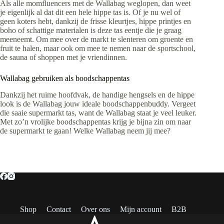
Als alle momfluencers met de Wallabag weglopen, dan weet
je eigenlijk al dat dit een hele hippe tas is. Of je nu wel of
geen koters hebt, dankzij de frisse kleurtjes, hippe printjes en
boho of schattige materialen is deze tas eentje die je graag
meeneemt. Om mee over de markt te slenteren om groente en
fruit te halen, maar ook om mee te nemen naar de sportschool,
de sauna of shoppen met je vriendinnen.
Wallabag gebruiken als boodschappentas
Dankzij het ruime hoofdvak, de handige hengsels en de hippe
look is de Wallabag jouw ideale boodschappenbuddy. Vergeet
die saaie supermarkt tas, want de Wallabag staat je veel leuker.
Met zo’n vrolijke boodschappentas krijg je bijna zin om naar
de supermarkt te gaan! Welke Wallabag neem jij mee?
Shop
Contact
Over ons
Mijn account
B2B