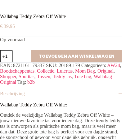
Wallabag Teddy Zebra Off White
€
39,95
Op voorraad
Wallabag
TOEVOEGEN AAN WINKELWAGEN
Teddy
Zebra
EAN:
8721161179337
SKU:
20189-179
Categorieën:
AW24
,
Off
Boodschappentas
,
Collectie
,
Luiertas
,
Mom Bag
,
Original
,
White
Shopper
,
Sporttas
,
Tassen
,
Teddy tas
,
Tote bag
,
Wallabag
aantal
Original
Tag:
b2b
Beschrijving
Wallabag Teddy Zebra Off White:
Ontdek de veelzijdige
Wallabag Teddy Zebra Off White
–
jouw nieuwe favoriete tas voor iedere dag. Deze trendy teddy
tas is ontworpen als praktische mom bag, maar is veel meer
dan dat.
Deze grote tote bag is perfect voor een dagje strand,
de sportschool of gewoon voor dagelijks gebruik, ongeacht