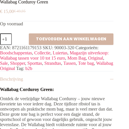
Wallabag Corduroy Green
€
15,00
€
49,95
Oorspronkelijke
Huidige
prijs
prijs
Op voorraad
was:
is:
€ 49,95.
€ 15,00.
Wallabag
TOEVOEGEN AAN WINKELWAGEN
Corduroy
Green
EAN:
8721161179153
SKU:
90003-320
Categorieën:
aantal
Boodschappentas
,
Collectie
,
Luiertas
,
Magazijn uitverkoop:
Wallabag tassen voor 10 tot 15 euro
,
Mom Bag
,
Original
,
Sale
,
Shopper
,
Sporttas
,
Strandtas
,
Tassen
,
Tote bag
,
Wallabag
Original
Tag:
b2b
Beschrijving
Wallabag Corduroy Green:
Ontdek de veelzijdige Wallabag Corduroy – jouw nieuwe
favoriete tas voor iedere dag. Deze tijdloze ribstof tas is
ontworpen als praktische mom bag, maar is veel meer dan dat.
Deze grote tote bag is perfect voor een dagje strand, de
sportschool of gewoon voor dagelijks gebruik, ongeacht jouw
levensfase. De Wallabag biedt voldoende ruimte voor al jouw