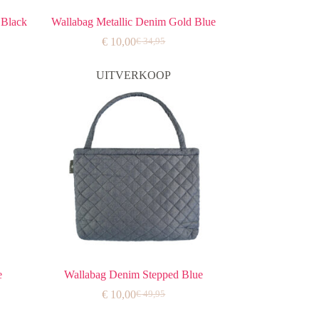
 Black
Wallabag Metallic Denim Gold Blue
€
10,00
€
34,95
jke
Oorspronkelijke
Huidige
prijs
prijs
was:
is:
UITVERKOOP
€ 34,95.
€ 10,00.
e
Wallabag Denim Stepped Blue
€
10,00
€
49,95
jke
Oorspronkelijke
Huidige
prijs
prijs