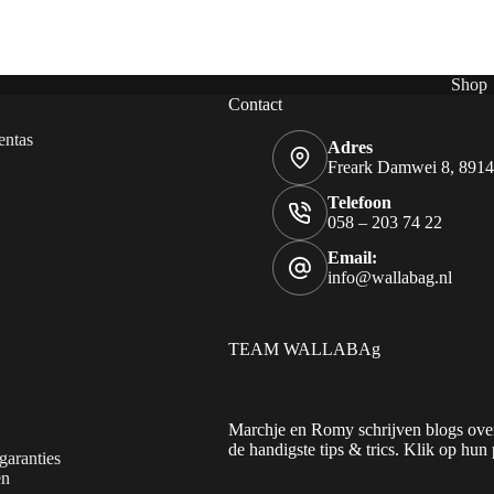
was:
is:
was:
is:
€ 44,95.
€ 10,00.
€ 44,95.
€ 12,50.
Shop
Contact
entas
Adres
Freark Damwei 8, 891
Telefoon
058 – 203 74 22
Email:
info@wallabag.nl
TEAM WALLABAg
Marchje en Romy schrijven blogs over
de handigste tips & trics. Klik op hun 
garanties
en