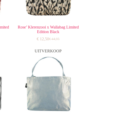
imited
Rose’ Klerenzooi x Wallabag Limited
Edition Black
€
12,50
€
44,95
jke
Oorspronkelijke
Huidige
prijs
prijs
was:
is:
UITVERKOOP
€ 44,95.
€ 12,50.