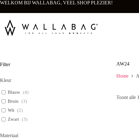
Ga
WELKOM BIJ WALLABAG, VEEL SHOP PLEZIER!
naar
de
inhoud
AW24
Filter
Home
Kleur
Blauw
(
4
)
Toont alle 
Bruin
(
3
)
Wit
(
2
)
Zwart
(
3
)
Materiaal