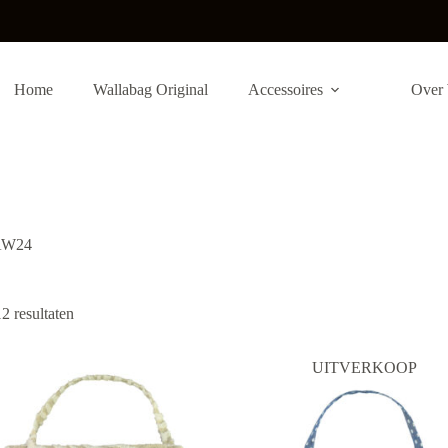
Home
Wallabag Original
Accessoires
Over 
AW24
Gesorteerd
12 resultaten
op
nieuwste
UITVERKOOP