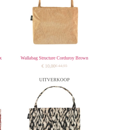
x
Wallabag Structure Corduroy Brown
€
10,00
€
44,95
jke
Oorspronkelijke
Huidige
prijs
prijs
was:
is:
UITVERKOOP
€ 44,95.
€ 10,00.