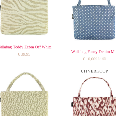
allabag Teddy Zebra Off White
Wallabag Fancy Denim Mi
€
39,95
€
10,00
€
34,95
Oorspronkeli
Huidige
prijs
prijs
was:
is:
UITVERKOOP
€ 34,95.
€ 10,00.