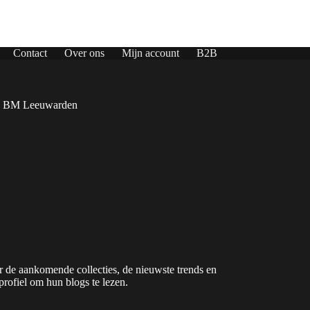
was:
is:
€ 49,95.
€ 10,00.
Contact
Over ons
Mijn account
B2B
4 BM Leeuwarden
 de aankomende collecties, de nieuwste trends en
profiel om hun blogs te lezen.