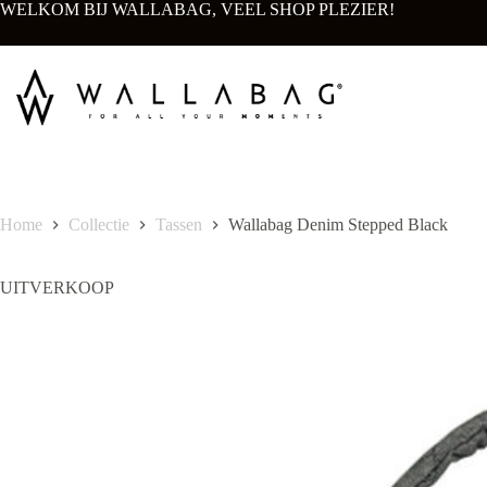
Ga
WELKOM BIJ WALLABAG, VEEL SHOP PLEZIER!
naar
de
inhoud
Home
Collectie
Tassen
Wallabag Denim Stepped Black
UITVERKOOP