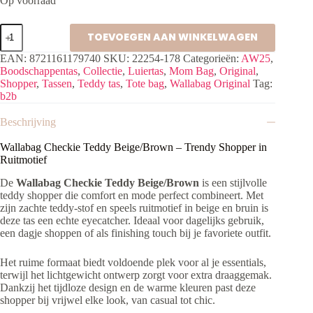
Op voorraad
Wallabag
TOEVOEGEN AAN WINKELWAGEN
Checkie
Teddy
EAN:
8721161179740
SKU:
22254-178
Categorieën:
AW25
,
Beige/Brown
Boodschappentas
,
Collectie
,
Luiertas
,
Mom Bag
,
Original
,
aantal
Shopper
,
Tassen
,
Teddy tas
,
Tote bag
,
Wallabag Original
Tag:
b2b
Beschrijving
Wallabag Checkie Teddy Beige/Brown – Trendy Shopper in
Ruitmotief
De
Wallabag Checkie Teddy Beige/Brown
is een stijlvolle
teddy shopper die comfort en mode perfect combineert. Met
zijn zachte teddy-stof en speels ruitmotief in beige en bruin is
deze tas een echte eyecatcher. Ideaal voor dagelijks gebruik,
een dagje shoppen of als finishing touch bij je favoriete outfit.
Het ruime formaat biedt voldoende plek voor al je essentials,
terwijl het lichtgewicht ontwerp zorgt voor extra draaggemak.
Dankzij het tijdloze design en de warme kleuren past deze
shopper bij vrijwel elke look, van casual tot chic.