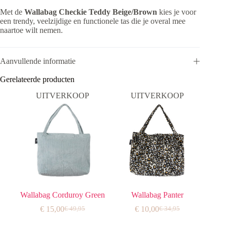
Met de
Wallabag Checkie Teddy Beige/Brown
kies je voor
een trendy, veelzijdige en functionele tas die je overal mee
naartoe wilt nemen.
Aanvullende informatie
Gerelateerde producten
UITVERKOOP
UITVERKOOP
Wallabag Corduroy Green
Wallabag Panter
€
15,00
€
10,00
€
49,95
€
34,95
Oorspronkelijke
Huidige
Oorspronkelijke
Huidige
prijs
prijs
prijs
prijs