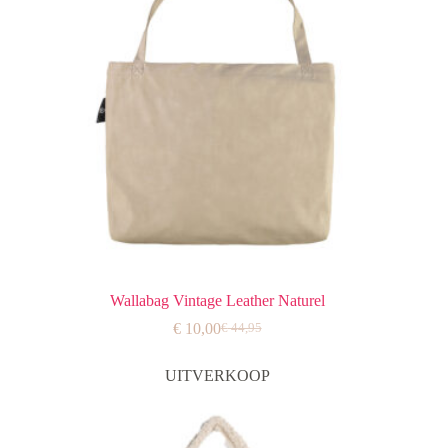
Wallabag Vintage Leather Naturel
€
10,00
€
44,95
Oorspronkelijke
Huidige
prijs
prijs
was:
is:
UITVERKOOP
€ 44,95.
€ 10,00.