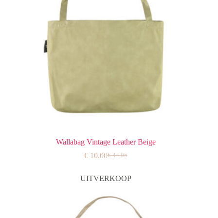
Wallabag Vintage Leather Beige
€
10,00
€
44,95
Oorspronkelijke
Huidige
prijs
prijs
was:
is:
UITVERKOOP
€ 44,95.
€ 10,00.