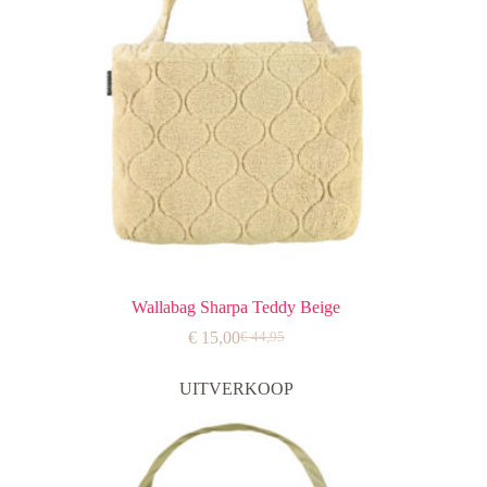
Wallabag Sharpa Teddy Beige
€
15,00
€
44,95
Oorspronkelijke
Huidige
prijs
prijs
was:
is:
UITVERKOOP
€ 44,95.
€ 15,00.