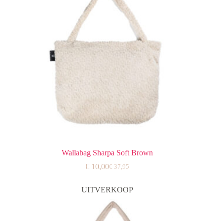
Wallabag Sharpa Soft Brown
€
10,00
€
37,95
Oorspronkelijke
Huidige
prijs
prijs
was:
is:
UITVERKOOP
€ 37,95.
€ 10,00.