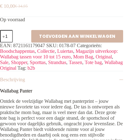
€
10,00
€
34,95
Oorspronkelijke
Huidige
prijs
prijs
Op voorraad
was:
is:
€ 34,95.
€ 10,00.
Wallabag
TOEVOEGEN AAN WINKELWAGEN
Panter
aantal
EAN:
8721161179047
SKU:
0178-07
Categorieën:
Boodschappentas
,
Collectie
,
Luiertas
,
Magazijn uitverkoop:
Wallabag tassen voor 10 tot 15 euro
,
Mom Bag
,
Original
,
Sale
,
Shopper
,
Sporttas
,
Strandtas
,
Tassen
,
Tote bag
,
Wallabag
Original
Tag:
b2b
Beschrijving
Wallabag Panter
Ontdek de veelzijdige Wallabag met panterprint – jouw
nieuwe favoriete tas voor iedere dag. De tas is ontworpen als
praktische mom bag, maar is veel meer dan dat. Deze grote
tote bag is perfect voor een dagje strand, de sportschool of
gewoon voor dagelijks gebruik, ongeacht jouw levensfase. De
Wallabag Panter biedt voldoende ruimte voor al jouw
benodigdheden en daarbij ook nog eens een stijlvolle