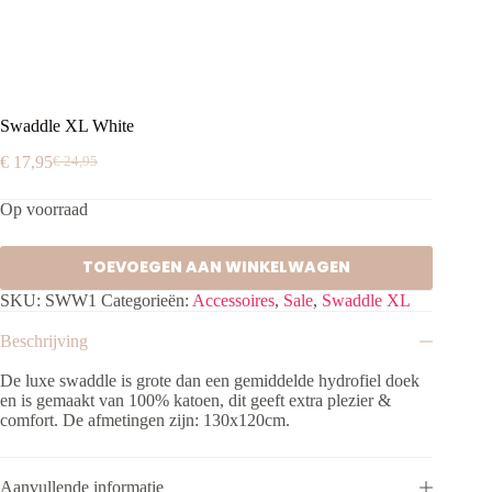
Swaddle XL White
€
17,95
€
24,95
Oorspronkelijke
Huidige
prijs
prijs
Op voorraad
was:
is:
€ 24,95.
€ 17,95.
TOEVOEGEN AAN WINKELWAGEN
SKU:
SWW1
Categorieën:
Accessoires
,
Sale
,
Swaddle XL
Beschrijving
De luxe swaddle is grote dan een gemiddelde hydrofiel doek
en is gemaakt van 100% katoen, dit geeft extra plezier &
comfort. De afmetingen zijn: 130x120cm.
Aanvullende informatie