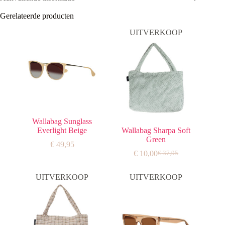
Gerelateerde producten
UITVERKOOP
Wallabag Sunglass
Everlight Beige
Wallabag Sharpa Soft
Green
€
49,95
€
10,00
€
37,95
Oorspronkelijke
Huidige
prijs
prijs
was:
is:
UITVERKOOP
UITVERKOOP
€ 37,95.
€ 10,00.