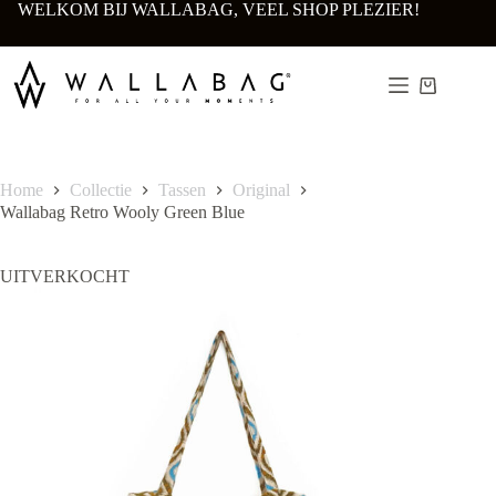
Ga
WELKOM BIJ WALLABAG, VEEL SHOP PLEZIER!
naar
de
inhoud
Winkelwa
Home
Collectie
Tassen
Original
Wallabag Retro Wooly Green Blue
UITVERKOCHT