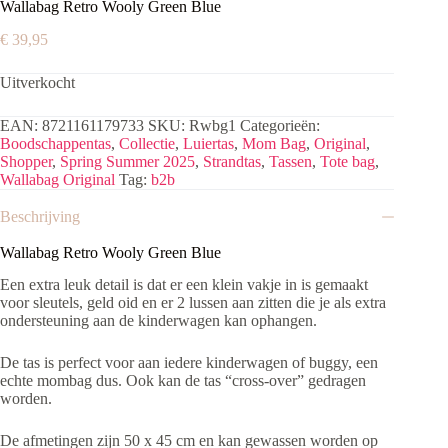
Wallabag Retro Wooly Green Blue
€
39,95
Uitverkocht
EAN:
8721161179733
SKU:
Rwbg1
Categorieën:
Boodschappentas
,
Collectie
,
Luiertas
,
Mom Bag
,
Original
,
Shopper
,
Spring Summer 2025
,
Strandtas
,
Tassen
,
Tote bag
,
Wallabag Original
Tag:
b2b
Beschrijving
Wallabag Retro Wooly Green Blue
Een extra leuk detail is dat er een klein vakje in is gemaakt
voor sleutels, geld oid en er 2 lussen aan zitten die je als extra
ondersteuning aan de kinderwagen kan ophangen.
De tas is perfect voor aan iedere kinderwagen of buggy, een
echte mombag dus.
Ook kan de tas “cross-over” gedragen
worden.
De afmetingen zijn 50 x 45 cm en kan gewassen worden op