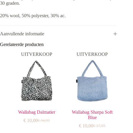
30 graden.
20% wool, 50% polyester, 30% ac.
Aanvullende informatie
Gerelateerde producten
UITVERKOOP
UITVERKOOP
Wallabag Dalmatier
Wallabag Sharpa Soft
Blue
€
10,00
€
34,95
Oorspronkelijke
Huidige
€
10,00
€
37,95
prijs
prijs
Oorspronkelijke
Huidige