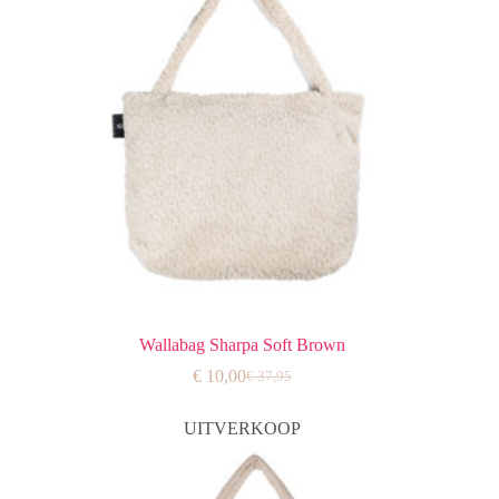
Wallabag Sharpa Soft Brown
€
10,00
€
37,95
Oorspronkelijke
Huidige
prijs
prijs
was:
is:
UITVERKOOP
€ 37,95.
€ 10,00.