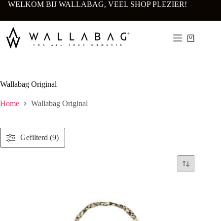
Ga
WELKOM BIJ WALLABAG, VEEL SHOP PLEZIER!
naar
de
inhoud
Winkelwa
Wallabag Original
Home
Wallabag Original
Gefilterd (9)