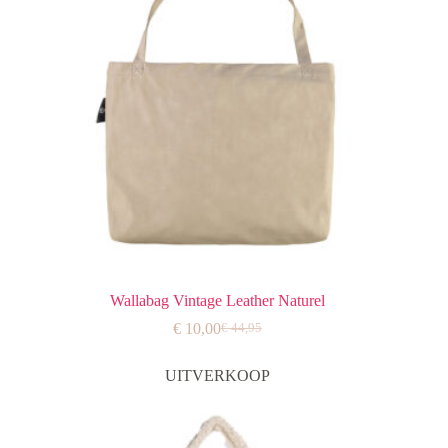
Wallabag Vintage Leather Naturel
€
10,00
€
44,95
Oorspronkelijke
Huidige
prijs
prijs
was:
is:
UITVERKOOP
€ 44,95.
€ 10,00.