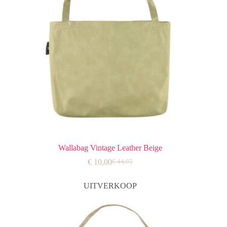
Wallabag Vintage Leather Beige
€
10,00
€
44,95
Oorspronkelijke
Huidige
prijs
prijs
was:
is:
UITVERKOOP
€ 44,95.
€ 10,00.