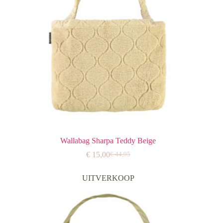
Wallabag Sharpa Teddy Beige
€
15,00
€
44,95
Oorspronkelijke
Huidige
prijs
prijs
was:
is:
UITVERKOOP
€ 44,95.
€ 15,00.