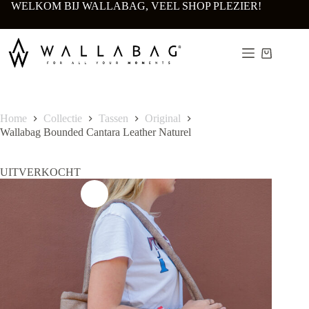
Ga
WELKOM BIJ WALLABAG, VEEL SHOP PLEZIER!
naar
de
inhoud
Winkelwa
Home
Collectie
Tassen
Original
Wallabag Bounded Cantara Leather Naturel
UITVERKOCHT