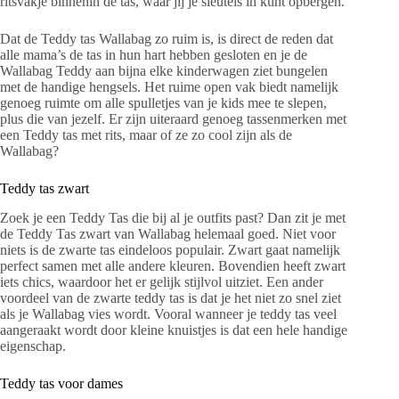
ritsvakje binnenin de tas, waar jij je sleutels in kunt opbergen.
Dat de Teddy tas Wallabag zo ruim is, is direct de reden dat
alle mama’s de tas in hun hart hebben gesloten en je de
Wallabag Teddy aan bijna elke kinderwagen ziet bungelen
met de handige hengsels. Het ruime open vak biedt namelijk
genoeg ruimte om alle spulletjes van je kids mee te slepen,
plus die van jezelf. Er zijn uiteraard genoeg tassenmerken met
een Teddy tas met rits, maar of ze zo cool zijn als de
Wallabag?
Teddy tas zwart
Zoek je een Teddy Tas die bij al je outfits past? Dan zit je met
de Teddy Tas zwart van Wallabag helemaal goed. Niet voor
niets is de zwarte tas eindeloos populair. Zwart gaat namelijk
perfect samen met alle andere kleuren. Bovendien heeft zwart
iets chics, waardoor het er gelijk stijlvol uitziet. Een ander
voordeel van de zwarte teddy tas is dat je het niet zo snel ziet
als je Wallabag vies wordt. Vooral wanneer je teddy tas veel
aangeraakt wordt door kleine knuistjes is dat een hele handige
eigenschap.
Teddy tas voor dames