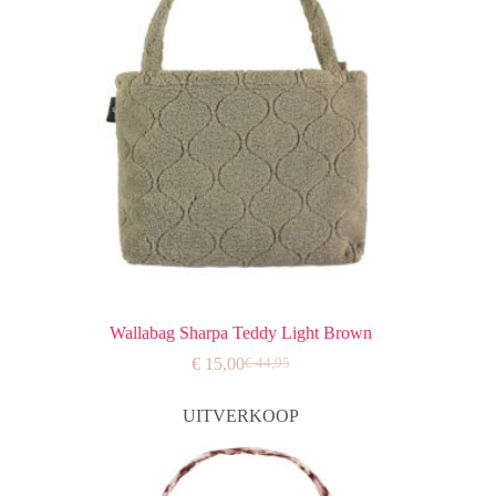
Wallabag Sharpa Teddy Light Brown
€
15,00
€
44,95
Oorspronkelijke
Huidige
prijs
prijs
was:
is:
UITVERKOOP
€ 44,95.
€ 15,00.