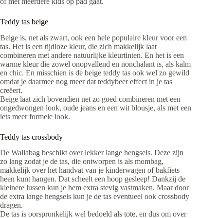
of met meerdere kids op pad gaat.
Teddy tas beige
Beige is, net als zwart, ook een hele populaire kleur voor een
tas. Het is een tijdloze kleur, die zich makkelijk laat
combineren met andere natuurlijke kleurtinten. En het is een
warme kleur die zowel onopvallend en nonchalant is, als kalm
en chic. En misschien is de beige teddy tas ook wel zo gewild
omdat je daarmee nog meer dat teddybeer effect in je tas
creëert.
Beige laat zich bovendien net zo goed combineren met een
ongedwongen look, oude jeans en een wit blousje, als met een
iets meer formele look.
Teddy tas crossbody
De Wallabag beschikt over lekker lange hengsels. Deze zijn
zo lang zodat je de tas, die ontworpen is als mombag,
makkelijk over het handvat van je kinderwagen of bakfiets
heen kunt hangen. Dat scheelt een hoop gesleep! Dankzij de
kleinere lussen kun je hem extra stevig vastmaken. Maar door
de extra lange hengsels kun je de tas eventueel ook crossbody
dragen.
De tas is oorspronkelijk wel bedoeld als tote, en dus om over