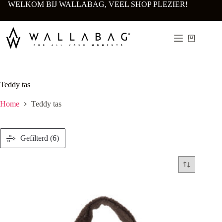
Ga
WELKOM BIJ WALLABAG, VEEL SHOP PLEZIER!
naar
de
inhoud
Winkelwa
Teddy tas
Home
Teddy tas
Gefilterd (6)