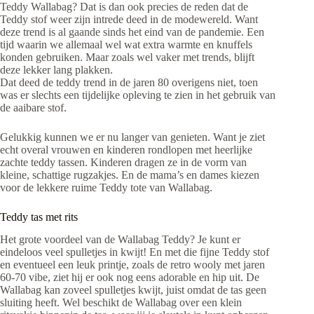
Teddy Wallabag? Dat is dan ook precies de reden dat de
Teddy stof weer zijn intrede deed in de modewereld. Want
deze trend is al gaande sinds het eind van de pandemie. Een
tijd waarin we allemaal wel wat extra warmte en knuffels
konden gebruiken. Maar zoals wel vaker met trends, blijft
deze lekker lang plakken.
Dat deed de teddy trend in de jaren 80 overigens niet, toen
was er slechts een tijdelijke opleving te zien in het gebruik van
de aaibare stof.
Gelukkig kunnen we er nu langer van genieten. Want je ziet
echt overal vrouwen en kinderen rondlopen met heerlijke
zachte teddy tassen. Kinderen dragen ze in de vorm van
kleine, schattige rugzakjes. En de mama’s en dames kiezen
voor de lekkere ruime Teddy tote van Wallabag.
Teddy tas met rits
Het grote voordeel van de Wallabag Teddy? Je kunt er
eindeloos veel spulletjes in kwijt! En met die fijne Teddy stof
en eventueel een leuk printje, zoals de retro wooly met jaren
60-70 vibe, ziet hij er ook nog eens adorable en hip uit. De
Wallabag kan zoveel spulletjes kwijt, juist omdat de tas geen
sluiting heeft. Wel beschikt de Wallabag over een klein