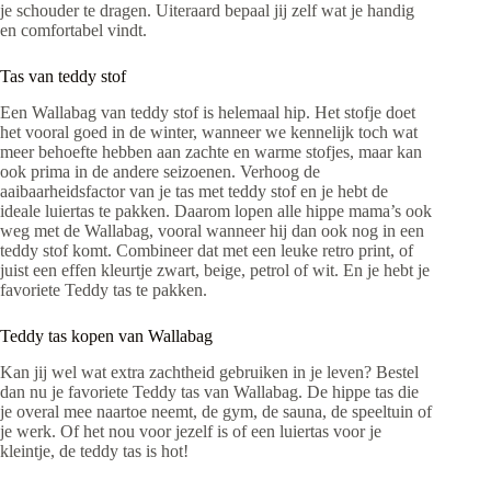
je schouder te dragen. Uiteraard bepaal jij zelf wat je handig
en comfortabel vindt.
Tas van teddy stof
Een Wallabag van teddy stof is helemaal hip. Het stofje doet
het vooral goed in de winter, wanneer we kennelijk toch wat
meer behoefte hebben aan zachte en warme stofjes, maar kan
ook prima in de andere seizoenen. Verhoog de
aaibaarheidsfactor van je tas met teddy stof en je hebt de
ideale luiertas te pakken. Daarom lopen alle hippe mama’s ook
weg met de Wallabag, vooral wanneer hij dan ook nog in een
teddy stof komt. Combineer dat met een leuke retro print, of
juist een effen kleurtje zwart, beige, petrol of wit. En je hebt je
favoriete Teddy tas te pakken.
Teddy tas kopen van Wallabag
Kan jij wel wat extra zachtheid gebruiken in je leven? Bestel
dan nu je favoriete Teddy tas van Wallabag. De hippe tas die
je overal mee naartoe neemt, de gym, de sauna, de speeltuin of
je werk. Of het nou voor jezelf is of een luiertas voor je
kleintje, de teddy tas is hot!