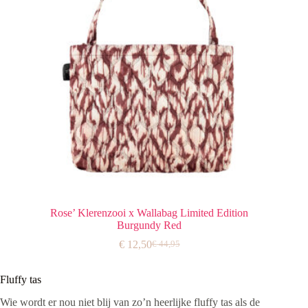
Rose’ Klerenzooi x Wallabag Limited Edition
Burgundy Red
€
12,50
€
44,95
Oorspronkelijke
Huidige
prijs
prijs
was:
is:
Fluffy tas
€ 44,95.
€ 12,50.
Wie wordt er nou niet blij van zo’n heerlijke fluffy tas als de