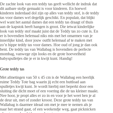
De zachte look van een teddy tas geeft wellicht de indruk dat
dit aaibare stofje gemaakt is voor kinderen. En hoewel
kinderen inderdaad dol zijn op alles van teddy stof, is de teddy
tas voor dames wel degelijk geschikt. En populair, dat blijkt
wel want het aantal dames dat een teddy tas draagt of thuis
aan de kapstok heeft hangen is groot. Die ietwat kinderlijke
look van teddy stof maakt juist dat de Teddy tas zo cute is. En
er is bovendien helemaal niks mis met het omarmen van je
innerlijke kind, door jouw outfit helemaal af te maken met
zo’n hippe teddy tas voor dames. Hoe oud of jong je dan ook
bent. De teddy tas van Wallabag is bovendien de perfecte
mombag, vanwege zijn looks en de grote hoeveelheid
babyspulletjes die je er in kwijt kunt. Handig!
Grote teddy tas
Met afmetingen van 50 x 45 cm is de Wallabag een heerlijk
ruime Teddy Tote bag waarin jij echt een buttload aan
spulletjes kwijt kunt. Je wordt hierbij niet beperkt door een
sluiting die dicht moet of een voering die de tas kleiner maakt.
Nee hoor, je propt alles er zo in en voor je het weet ben je al
de deur uit, met of zonder kroost. Deze grote teddy tas van
Wallabag is daarmee ideaal om met je mee te nemen als je
naar het strand gaat, of een weekendje weg, gaat picknicken