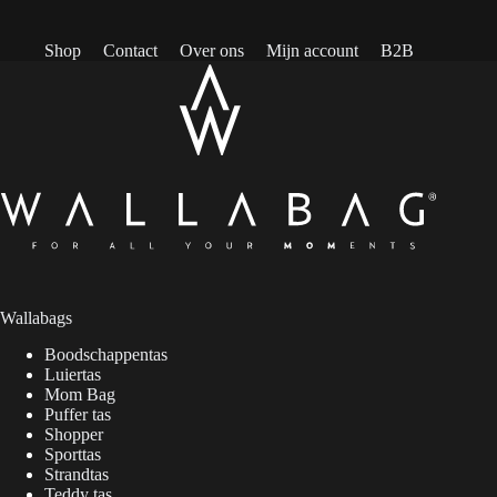
Shop
Contact
Over ons
Mijn account
B2B
Wallabags
Boodschappentas
Luiertas
Mom Bag
Puffer tas
Shopper
Sporttas
Strandtas
Teddy tas