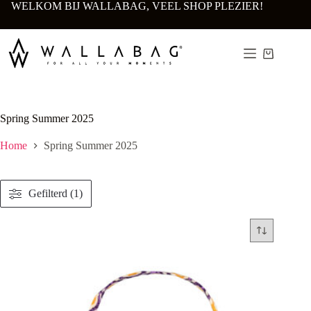
Ga
WELKOM BIJ WALLABAG, VEEL SHOP PLEZIER!
naar
de
inhoud
Winkelwa
Spring Summer 2025
Home
Spring Summer 2025
Gefilterd (1)