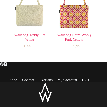
Wallabag Teddy Off
Wallabag Retro Wooly
White
Pink Yellow
€
44,95
€
39,95
Shop
Contact
Over ons
Mijn account
B2B