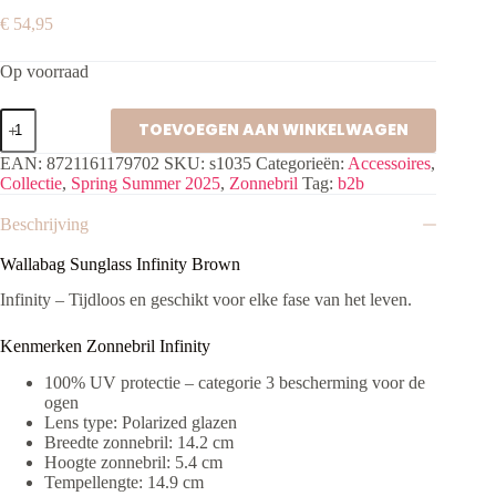
€
54,95
Op voorraad
Wallabag
TOEVOEGEN AAN WINKELWAGEN
Sunglass
Infinity
EAN:
8721161179702
SKU:
s1035
Categorieën:
Accessoires
,
Brown
Collectie
,
Spring Summer 2025
,
Zonnebril
Tag:
b2b
aantal
Beschrijving
Wallabag Sunglass Infinity Brown
Infinity – Tijdloos en geschikt voor elke fase van het leven.
Kenmerken Zonnebril Infinity
100% UV protectie – categorie 3 bescherming voor de
ogen
Lens type: Polarized glazen
Breedte zonnebril: 14.2 cm
Hoogte zonnebril: 5.4 cm
Tempellengte: 14.9 cm