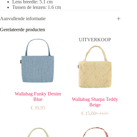
Lens breedte: 5.1 cm
Tussen de lenzen: 1.6 cm
Aanvullende informatie
Gerelateerde producten
UITVERKOOP
Wallabag Funky Denim
Blue
Wallabag Sharpa Teddy
Beige
€
39,95
€
15,00
€
44,95
Oorspronkelijke
Huidige
prijs
prijs
was:
is:
€ 44,95.
€ 15,00.