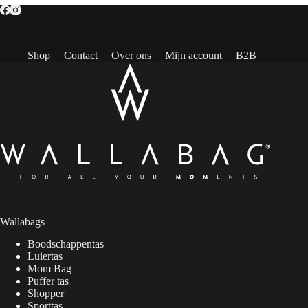
€ 49,95.
€ 10,00.
Shop
Contact
Over ons
Mijn account
B2B
Wallabags
Boodschappentas
Luiertas
Mom Bag
Puffer tas
Shopper
Sporttas