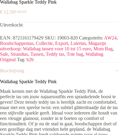
Wallabag Sparkle Teddy Pink
€
12,50
€
44,95
Oorspronkelijke
Huidige
prijs
prijs
Uitverkocht
was:
is:
€ 44,95.
€ 12,50.
EAN:
8721161179429
SKU:
19003-820
Categorieën:
AW24
,
Boodschappentas
,
Collectie
,
Export
,
Luiertas
,
Magazijn
uitverkoop: Wallabag tassen voor 10 tot 15 euro
,
Mom Bag
,
Sale
,
Strandtas
,
Tassen
,
Teddy tas
,
Tote bag
,
Wallabag
Original
Tag:
b2b
Beschrijving
Wallabag Sparkle Teddy Pink
Maak kennis met de Wallabag Sparkle Teddy Pink, de
perfecte tas om jouw najaarsoutfits een sprankelende boost te
geven! Deze trendy teddy tas is heerlijk zacht en comfortabel,
maar met een speelse twist: een subtiel glitterdraadje dat de tas
een stijlvolle sparkle geeft. Ideaal voor iedereen die houdt van
een vleugje glamour, zonder in te boeten op comfort of
functionaliteit. Of je nu de stad in gaat, boodschappen doet of
een gezellige dag met vrienden hebt gepland, de Wallabag
Sparkle Teddy Pink biedt voldoende ruimte voor al jouw