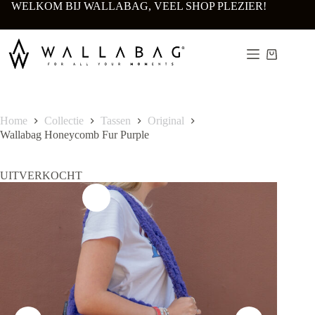
Ga
WELKOM BIJ WALLABAG, VEEL SHOP PLEZIER!
naar
de
inhoud
Winkelwa
Home
Collectie
Tassen
Original
Wallabag Honeycomb Fur Purple
UITVERKOCHT