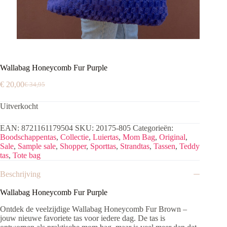
Wallabag Honeycomb Fur Purple
€
20,00
€
34,95
Oorspronkelijke
Huidige
prijs
prijs
Uitverkocht
was:
is:
€ 34,95.
€ 20,00.
EAN:
8721161179504
SKU:
20175-805
Categorieën:
Boodschappentas
,
Collectie
,
Luiertas
,
Mom Bag
,
Original
,
Sale
,
Sample sale
,
Shopper
,
Sporttas
,
Strandtas
,
Tassen
,
Teddy
tas
,
Tote bag
Beschrijving
Wallabag Honeycomb Fur Purple
Ontdek de veelzijdige
Wallabag Honeycomb Fur Brown
–
jouw nieuwe favoriete tas voor iedere dag. De tas is