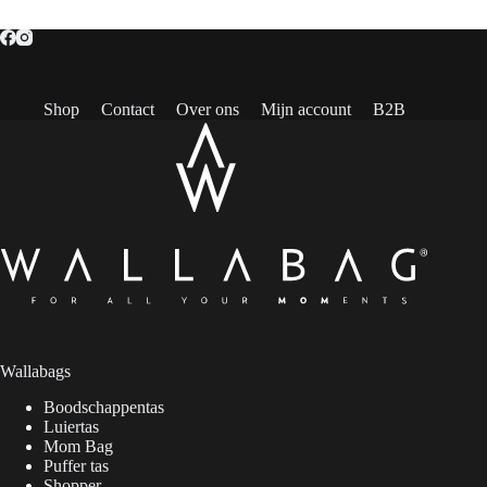
was:
is:
was:
is:
€ 34,95.
€ 10,00.
€ 44,95.
€ 12,50.
Shop
Contact
Over ons
Mijn account
B2B
Wallabags
Boodschappentas
Luiertas
Mom Bag
Puffer tas
Shopper