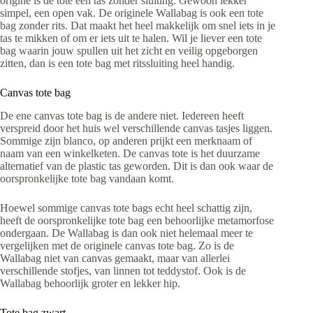
origine is de tote een tas zonder sluiting. Gewoon lekker
simpel, een open vak. De originele Wallabag is ook een tote
bag zonder rits. Dat maakt het heel makkelijk om snel iets in je
tas te mikken of om er iets uit te halen. Wil je liever een tote
bag waarin jouw spullen uit het zicht en veilig opgeborgen
zitten, dan is een tote bag met ritssluiting heel handig.
Canvas tote bag
De ene canvas tote bag is de andere niet. Iedereen heeft
verspreid door het huis wel verschillende canvas tasjes liggen.
Sommige zijn blanco, op anderen prijkt een merknaam of
naam van een winkelketen. De canvas tote is het duurzame
alternatief van de plastic tas geworden. Dit is dan ook waar de
oorspronkelijke tote bag vandaan komt.
Hoewel sommige canvas tote bags echt heel schattig zijn,
heeft de oorspronkelijke tote bag een behoorlijke metamorfose
ondergaan. De Wallabag is dan ook niet helemaal meer te
vergelijken met de originele canvas tote bag. Zo is de
Wallabag niet van canvas gemaakt, maar van allerlei
verschillende stofjes, van linnen tot teddystof. Ook is de
Wallabag behoorlijk groter en lekker hip.
Tote bag zwart