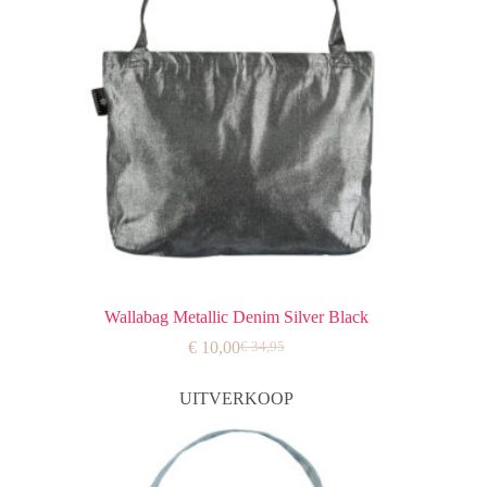
Wallabag Metallic Denim Silver Black
€
10,00
€
34,95
Oorspronkelijke
Huidige
prijs
prijs
was:
is:
UITVERKOOP
€ 34,95.
€ 10,00.