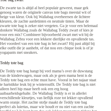
De zwarte tas is altijd al heel populair geweest, maar gek
genoeg waren de originele canvas tote bags meestal wit of
beige van kleur. Ook bij Wallabag overheersen de lichtere
kleuren, de zachte aardetinten en neutrale tinten. Maar de
zwarte tote bag is zeker niet vergeten. Ga je voor een helemaal
donkere Wallabag zoals de Wallabag Teddy zwart of kies je
voor een mix? Combineer bijvoorbeeld zwart met wit bij de
Wallabag Zebra voor een lekkere dierlijke en opvallende tas.
Het voordeel van een tote bag in het zwart? Hij past altijd bij
elke outfit die je aanhebt, of dat nou een chique look is of je
yogapants met sneakers.
Teddy tote bag
De Teddy tote bag hangt bij veel mama’s over de duwstang
van de kinderwagen, maar ook als je geen mama bent is de
Teddy tote bag een echte must have. Vooral in het najaar staat
ie hartstikke leuk bij je winteroutfit. De Teddy tote bag is niet
alleen heel hip maar heeft ook een erg hoog
aaibaarheidsgehalte. De Wallabag Teddy is er in allerlei
verschillende kleurtjes, van lieflijk roze tot lekker opvallend
warm oranje. Het zachte stofje maakt de Teddy tote bag
perfect als luiertas, maar wie houdt er nu niet van een zachte