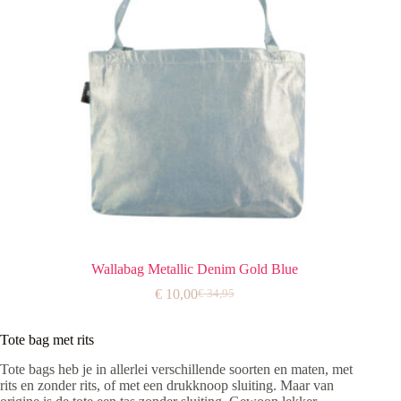
Wallabag Metallic Denim Gold Blue
€
10,00
€
34,95
Oorspronkelijke
Huidige
prijs
prijs
was:
is:
Tote bag met rits
€ 34,95.
€ 10,00.
Tote bags heb je in allerlei verschillende soorten en maten, met
rits en zonder rits, of met een drukknoop sluiting. Maar van