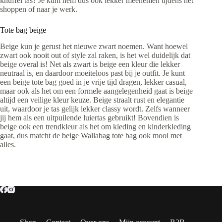
knuffel tas? Je kunt hem dus ook lekker meenemen tijdens het
shoppen of naar je werk.
Tote bag beige
Beige kun je gerust het nieuwe zwart noemen. Want hoewel
zwart ook nooit out of style zal raken, is het wel duidelijk dat
beige overal is! Net als zwart is beige een kleur die lekker
neutraal is, en daardoor moeiteloos past bij je outfit. Je kunt
een beige tote bag goed in je vrije tijd dragen, lekker casual,
maar ook als het om een formele aangelegenheid gaat is beige
altijd een veilige kleur keuze. Beige straalt rust en elegantie
uit, waardoor je tas gelijk lekker classy wordt. Zelfs wanneer
jij hem als een uitpuilende luiertas gebruikt! Bovendien is
beige ook een trendkleur als het om kleding en kinderkleding
gaat, dus matcht de beige Wallabag tote bag ook mooi met
alles.