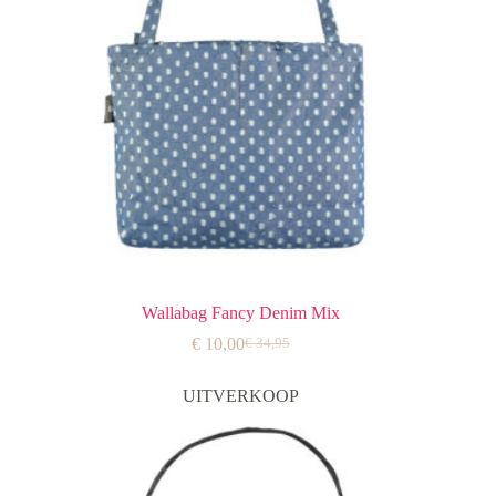
Wallabag Fancy Denim Mix
€
10,00
€
34,95
Oorspronkelijke
Huidige
prijs
prijs
was:
is:
UITVERKOOP
€ 34,95.
€ 10,00.