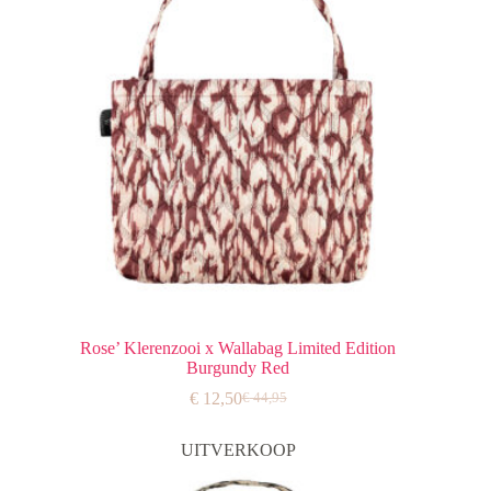
Rose’ Klerenzooi x Wallabag Limited Edition
Burgundy Red
€
12,50
€
44,95
Oorspronkelijke
Huidige
prijs
prijs
was:
is:
UITVERKOOP
€ 44,95.
€ 12,50.