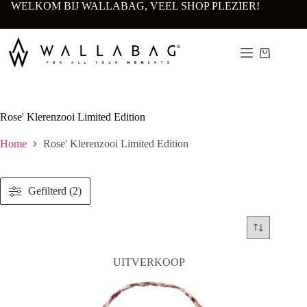
Ga
WELKOM BIJ WALLABAG, VEEL SHOP PLEZIER!
naar
de
inhoud
Winkelwa
Rose' Klerenzooi Limited Edition
Home
Rose' Klerenzooi Limited Edition
Gefilterd (2)
UITVERKOOP