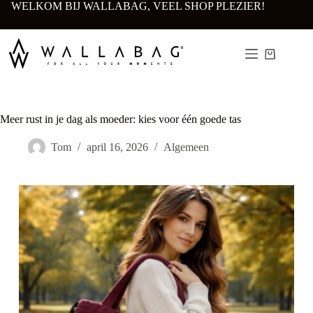
Ga
WELKOM BIJ WALLABAG, VEEL SHOP PLEZIER!
naar
de
inhoud
Winkelwa
Meer rust in je dag als moeder: kies voor één goede tas
Tom
april 16, 2026
Algemeen