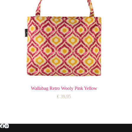
Wallabag Retro Wooly Pink Yellow
€
39,95