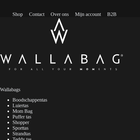
Shop
Contact
Over ons
Mijn account
B2B
Wallabags
Boodschappentas
Luiertas
Mom Bag
Puffer tas
Shopper
Sporttas
Strandtas
Teddy tas