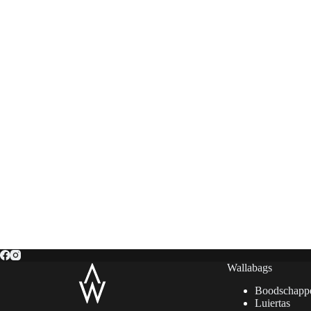
Wallabags
Boodschapp
Luiertas