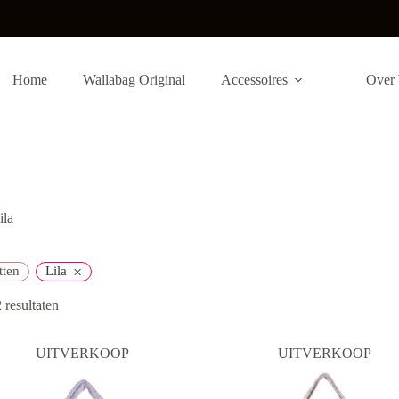
Home
Wallabag Original
Accessoires
Over 
ila
×
tten
Lila
Gesorteerd
 resultaten
op
nieuwste
UITVERKOOP
UITVERKOOP