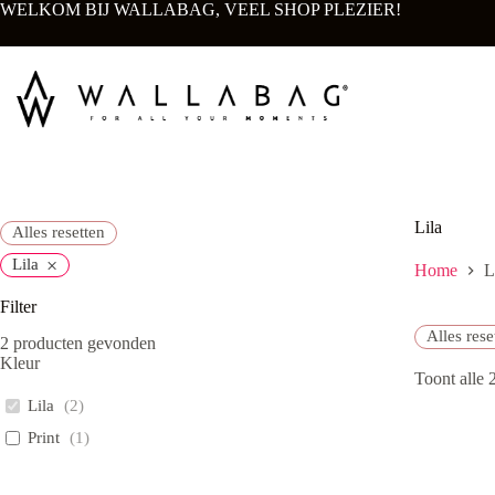
Ga
WELKOM BIJ WALLABAG, VEEL SHOP PLEZIER!
naar
de
inhoud
Lila
Alles resetten
×
Lila
Home
L
Filter
Alles rese
2
producten gevonden
Kleur
Toont alle 2
Lila
(
2
)
Print
(
1
)