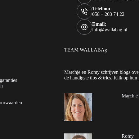
Telefoon
058 – 203 74 22
Email:
info@wallabag.nl
TEAM WALLABAg
Marchje en Romy schrijven blogs over
de handigste tips & trics. Klik op hun 
garanties
en
Marchje
oorwaarden
Romy