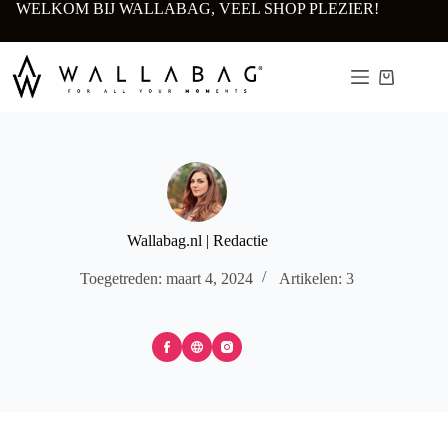
Ga
WELKOM BIJ WALLABAG, VEEL SHOP PLEZIER!
naar
de
inhoud
Winkelwa
Wallabag.nl | Redactie
Toegetreden: maart 4, 2024
Artikelen: 3