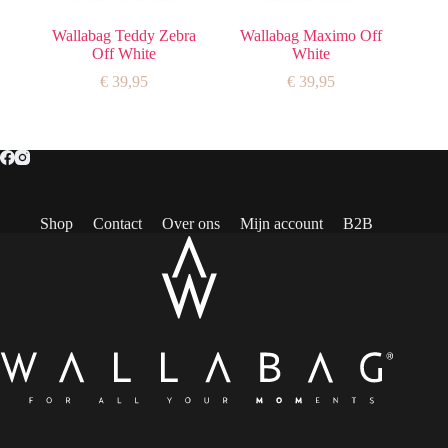
Wallabag Teddy Zebra
Wallabag Maximo Off
Off White
White
€
39,95
€
39,95
Shop
Contact
Over ons
Mijn account
B2B