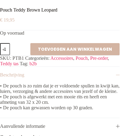
Pouch Teddy Brown Leopard
€
19,95
Op voorraad
Pouch
TOEVOEGEN AAN WINKELWAGEN
Teddy
Brown
SKU:
PTB1
Categorieën:
Accessoires
,
Pouch
,
Pre-order
,
Leopard
Teddy tas
Tag:
b2b
aantal
Beschrijving
• De pouch is zo ruim dat je er voldoende spullen in kwijt kan,
luiers, verzorging & andere accesoires van jezelf of de kleine.
• De pouch is afgewerkt met een mooie rits en heeft een
afmeting van 32 x 20 cm.
• De pouch kan gewassen worden op 30 graden.
Aanvullende informatie