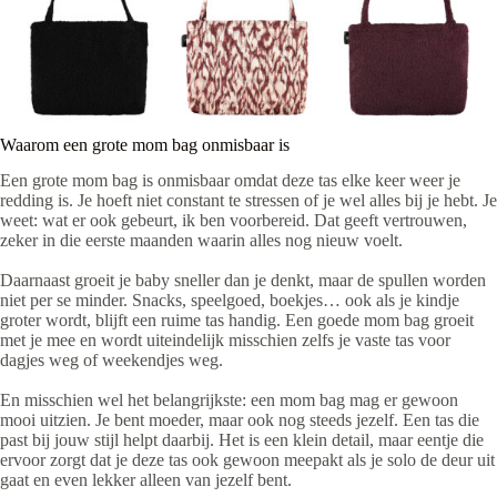
Waarom een grote mom bag onmisbaar is
Een grote mom bag is onmisbaar omdat deze tas elke keer weer je
redding is. Je hoeft niet constant te stressen of je wel alles bij je hebt. Je
weet: wat er ook gebeurt, ik ben voorbereid. Dat geeft vertrouwen,
zeker in die eerste maanden waarin alles nog nieuw voelt.
Daarnaast groeit je baby sneller dan je denkt, maar de spullen worden
niet per se minder. Snacks, speelgoed, boekjes… ook als je kindje
groter wordt, blijft een ruime tas handig. Een goede mom bag groeit
met je mee en wordt uiteindelijk misschien zelfs je vaste tas voor
dagjes weg of weekendjes weg.
En misschien wel het belangrijkste: een mom bag mag er gewoon
mooi uitzien. Je bent moeder, maar ook nog steeds jezelf. Een tas die
past bij jouw stijl helpt daarbij. Het is een klein detail, maar eentje die
ervoor zorgt dat je deze tas ook gewoon meepakt als je solo de deur uit
gaat en even lekker alleen van jezelf bent.