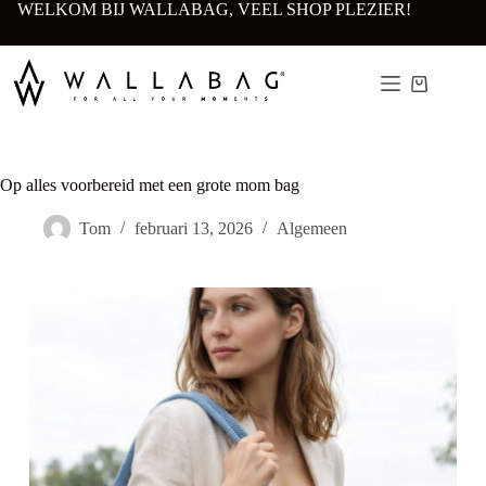
Ga
WELKOM BIJ WALLABAG, VEEL SHOP PLEZIER!
naar
de
inhoud
Winkelwa
Op alles voorbereid met een grote mom bag
Tom
februari 13, 2026
Algemeen