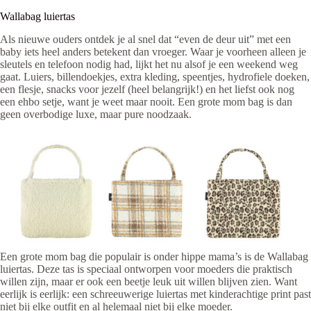
Wallabag luiertas
Als nieuwe ouders ontdek je al snel dat “even de deur uit” met een
baby iets heel anders betekent dan vroeger. Waar je voorheen alleen je
sleutels en telefoon nodig had, lijkt het nu alsof je een weekend weg
gaat. Luiers, billendoekjes, extra kleding, speentjes, hydrofiele doeken,
een flesje, snacks voor jezelf (heel belangrijk!) en het liefst ook nog
een ehbo setje, want je weet maar nooit. Een grote mom bag is dan
geen overbodige luxe, maar pure noodzaak.
Een grote mom bag die populair is onder hippe mama’s is de Wallabag
luiertas. Deze tas is speciaal ontworpen voor moeders die praktisch
willen zijn, maar er ook een beetje leuk uit willen blijven zien. Want
eerlijk is eerlijk: een schreeuwerige luiertas met kinderachtige print past
niet bij elke outfit en al helemaal niet bij elke moeder.