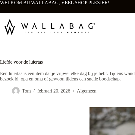
Ga
WELKOM BIJ WALLABAG, VEEL SHOP PLEZIER!
naar
de
inhoud
Liefde voor de luiertas
Een luiertas is een item dat je vrijwel elke dag bij je hebt. Tijdens wa
bezoek bij opa en oma of gewoon tijdens een snelle boodschap.
Tom
februari 20, 2026
Algemeen