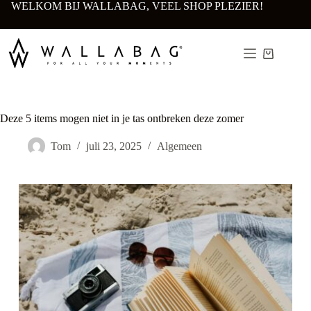
Ga
WELKOM BIJ WALLABAG, VEEL SHOP PLEZIER!
naar
de
inhoud
Winkelwa
Deze 5 items mogen niet in je tas ontbreken deze zomer
Tom
juli 23, 2025
Algemeen