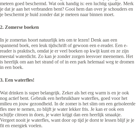
meteen goed beschermd. Wat ook handig is: een luchtig sjaaltje. Merk
je dat je aan het verbranden bent? Gooi hem dan over je schouders en
je beschermt je huid zonder dat je meteen naar binnen moet.
2. Zomerse boeken
In je zomertas hoort natuurlijk iets om te lezen! Denk aan een
spannend boek, een leuk tijdschrift of gewoon een e-reader. Een e-
reader is praktisch, omdat je er veel boeken op kwijt kunt en ze zijn
meestal waterdicht. Zo kan je zonder zorgen leesvoer meenemen. Het
is heerlijk om aan het strand of of in een park helemaal weg te dromen
in een boek.
3. Een waterfles!
Wat drinken is super belangrijk. Zeker als het erg warm is en je ook
nog actief bent. Gebruik een herbruikbare waterfles, goed voor het
milieu en jouw gezondheid. In de zomer is het slim om een geïsoleerde
fles mee te nemen, zo blijft je water lekker fris. Je kan er ook een
schijfje citroen in doen, je water krijgt dan een heerlijk smaakje.
Vergeet nooit je waterfles, want door op tijd je dorst te lessen blijf je je
fit en energiek voelen.