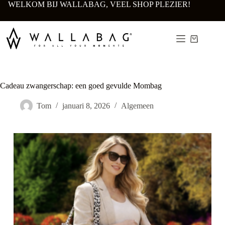
Ga
WELKOM BIJ WALLABAG, VEEL SHOP PLEZIER!
naar
de
inhoud
Winkelwa
Cadeau zwangerschap: een goed gevulde Mombag
Tom
januari 8, 2026
Algemeen