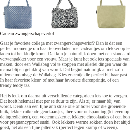
Cadeau zwangerschapsverlof
Gaat je favoriete collega met zwangerschapsverlof? Dan is dat een
perfect momentje om haar te overladen met cadeautjes om lekker op te
laden tot het kindje komt. Dat kun je natuurlijk doen met een standaard
verwenpakket voor een vrouw. Maar je kunt het ook iets speciaals van
maken, door een Wallabag vol te stoppen met allerlei dingen waar de
mama blij en gelukkig van wordt. Dat begint natuurlijk al met zo’n
ultieme mombag: de Wallabag. Kies er eentje die perfect bij haar past.
In haar favoriete kleur, of met haar favoriete dierenprintje, of een
trendy teddy tas.
Het is leuk om daarna uit verschillende categorieën iets toe te voegen.
Dat hoeft helemaal niet per se duur te zijn. Als zij er maar blij van
wordt. Denk aan een fijne anti striae olie of boter voor die groeiende
buik, lekker ruikende geurkaarsjes, thee voor ontspanning (let even op
de ingrediënten), een voetenmaskertje, lekkere chocolaatjes of een bon
voor pregnancyproof sushi. Ook lekkere warme sokken doen het altijd
goed, net als een fijne pittenzak (perfect tegen kramp of weeën).