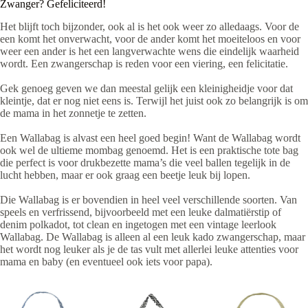
Zwanger? Gefeliciteerd!
Het blijft toch bijzonder, ook al is het ook weer zo alledaags. Voor de
een komt het onverwacht, voor de ander komt het moeiteloos en voor
weer een ander is het een langverwachte wens die eindelijk waarheid
wordt. Een zwangerschap is reden voor een viering, een felicitatie.
Gek genoeg geven we dan meestal gelijk een kleinigheidje voor dat
kleintje, dat er nog niet eens is. Terwijl het juist ook zo belangrijk is om
de mama in het zonnetje te zetten.
Een Wallabag is alvast een heel goed begin! Want de Wallabag wordt
ook wel de ultieme mombag genoemd. Het is een praktische tote bag
die perfect is voor drukbezette mama’s die veel ballen tegelijk in de
lucht hebben, maar er ook graag een beetje leuk bij lopen.
Die Wallabag is er bovendien in heel veel verschillende soorten. Van
speels en verfrissend, bijvoorbeeld met een leuke dalmatiërstip of
denim polkadot, tot clean en ingetogen met een vintage leerlook
Wallabag. De Wallabag is alleen al een leuk kado zwangerschap, maar
het wordt nog leuker als je de tas vult met allerlei leuke attenties voor
mama en baby (en eventueel ook iets voor papa).