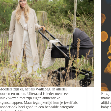
Moeders zijn er, net als Wallabag, in allerlei
soorten en maten. Uiteraard is ieder mens een
Er zij
uniek wezen met zijn eigen authentieke
mama 
eigenschappen. Maar tegelijkertijd kun je jezelf als
altijd
moeder ook heel goed in een bepaalde categorie
baby d