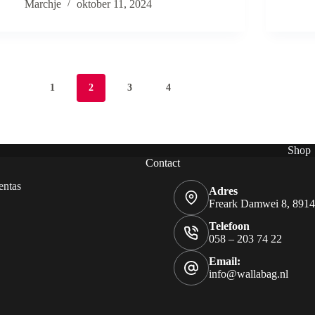
Marchje
oktober 11, 2024
1
2
3
4
Shop
Contact
entas
Adres
Freark Damwei 8, 891
Telefoon
058 – 203 74 22
Email:
info@wallabag.nl