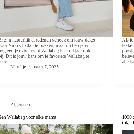
Er zijn natuurlijk al redenen genoeg om jouw ticket
Als je
voor Vrouw! 2025 te boeken, maar nu heb je er
lekker
nog eentje extra, want Wallabag is er dit jaar ook
poosje
bij. Dit is jouw kans om je favoriete Wallabag te
beleve
scoren…
alle b
Marchje
maart 7, 2025
Algemeen
Een Wallabag voor elke mama
1000 
(ok, 1