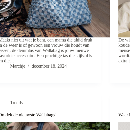
Maakt niet uit wat je bent, een mama die altijd druk
De win
in de weer is of gewoon een vrouw die houdt van
koude 
tassen, de denimtas van Wallabag is jouw nieuwe
mensen
favoriete accessoire. Een prachtige tas die stijlvol is
wordt
en die…
extra
Marchje
december 18, 2024
Trends
Ontdek de nieuwste Wallabags!
Waar 