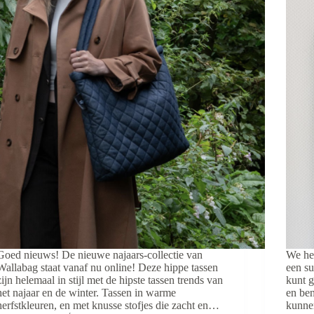
Goed nieuws! De nieuwe najaars-collectie van
We heb
Wallabag staat vanaf nu online! Deze hippe tassen
een su
zijn helemaal in stijl met de hipste tassen trends van
kunt g
het najaar en de winter. Tassen in warme
en ben
herfstkleuren, en met knusse stofjes die zacht en…
kunne