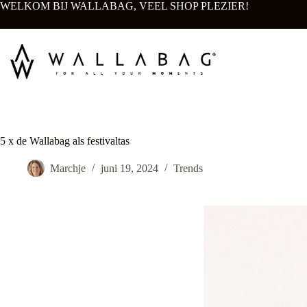
Ga
WELKOM BIJ WALLABAG, VEEL SHOP PLEZIER!
naar
de
inhoud
5 x de Wallabag als festivaltas
Marchje
juni 19, 2024
Trends